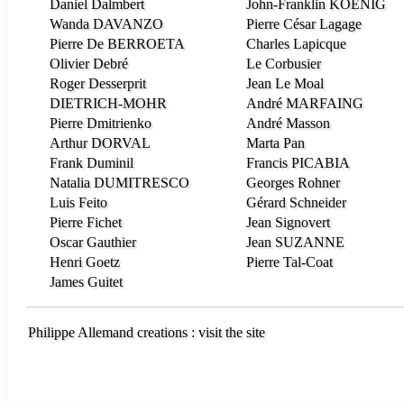
Daniel Dalmbert
John-Franklin KOENIG
Wanda DAVANZO
Pierre César Lagage
Pierre De BERROETA
Charles Lapicque
Olivier Debré
Le Corbusier
Roger Desserprit
Jean Le Moal
DIETRICH-MOHR
André MARFAING
Pierre Dmitrienko
André Masson
Arthur DORVAL
Marta Pan
Frank Duminil
Francis PICABIA
Natalia DUMITRESCO
Georges Rohner
Luis Feito
Gérard Schneider
Pierre Fichet
Jean Signovert
Oscar Gauthier
Jean SUZANNE
Henri Goetz
Pierre Tal-Coat
James Guitet
Philippe Allemand creations : visit the site