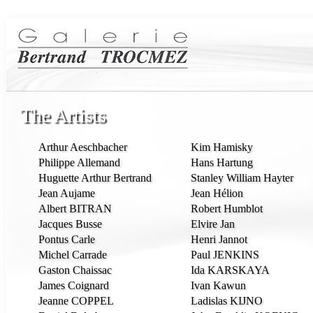
The Artists
Arthur Aeschbacher
Kim Hamisky
Philippe Allemand
Hans Hartung
Huguette Arthur Bertrand
Stanley William Hayter
Jean Aujame
Jean Hélion
Albert BITRAN
Robert Humblot
Jacques Busse
Elvire Jan
Pontus Carle
Henri Jannot
Michel Carrade
Paul JENKINS
Gaston Chaissac
Ida KARSKAYA
James Coignard
Ivan Kawun
Jeanne COPPEL
Ladislas KIJNO